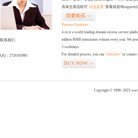
具体交易流程可
“点击这里”
查看或咨询support@
我要购买
>>
Process Overview:
4.cn is a world leading domain escrow service plat
million RMB transaction volume every year. We promi
联系我们
5 workdays.
For detailed process, you can
“visit here”
or contact
QQ：2726103981
BUY NOW
>>
Copyright © 1998 -2025 www